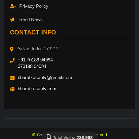
Privacy Policy
Send News
CONTACT INFO
Solan, India, 173212
+91 70188 04994
070188 04994
bharatkasaritv@gmail.com
bharatkesaritv.com
© Copyright 2026, All Rights Reserved
Total Visits:
236,998