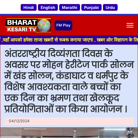
Hindi
English
Marathi
Punjabi
Urdu
M
को हमेशा ताजा खबरों से रूबरू कराया जाएगा , खबर ओर विज्ञापन के लिए संपर्क कर
अंतरराष्ट्रीय दिव्यंग़ता दिवस के
अवसर पर मोहन हेरीटेज पार्क सोलन
में खंड सोलन, कंडाघाट व धर्मपुर के
विशेष आवश्यकता वाले बच्चों का
एक दिन का भ्रमण तथा खेलकूद
प्रतियोगिताओं का किया आयोजन ।
04/12/2024