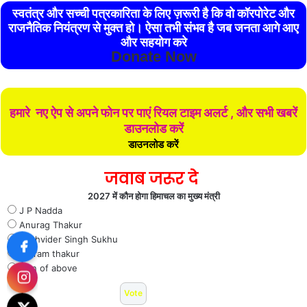
स्वतंत्र और सच्ची पत्रकारिता के लिए ज़रूरी है कि वो कॉरपोरेट और
राजनैतिक नियंत्रण से मुक्त हो। ऐसा तभी संभव है जब जनता आगे आए
और सहयोग करे
Donate Now
हमारे नए ऐप से अपने फोन पर पाएं रियल टाइम अलर्ट , और सभी खबरें
डाउनलोड करें
डाउनलोड करें
जवाब जरूर दे
2027 में कौन होगा हिमाचल का मुख्य मंत्री
J P Nadda
Anurag Thakur
Sukhvider Singh Sukhu
Jai ram thakur
Non of above