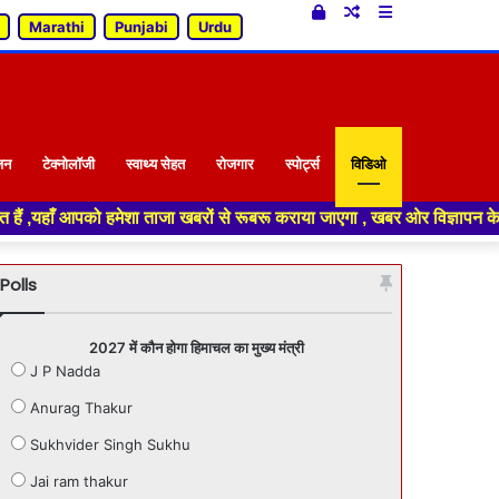
Log
Random
Sidebar
Marathi
Punjabi
Urdu
In
Article
जन
टेक्नोलॉजी
स्वाथ्य सेहत
रोजगार
स्पोर्ट्स
विडिओ
ाजा खबरों से रूबरू कराया जाएगा , खबर ओर विज्ञापन के लिए संपर्क करे +91 7018
Polls
2027 में कौन होगा हिमाचल का मुख्य मंत्री
J P Nadda
Anurag Thakur
Sukhvider Singh Sukhu
Jai ram thakur