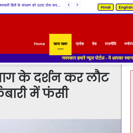
शोल्टू में चर्खा स्वयं सहायता समूह द्वारा 12वें राष्ट्रीय हथकरघा दिवस का आयोजन, किन्नौरी लिंगचेष् को मिला GI टैग
Hindi
English
Home
खास खबर
प्रदेश
देश
राजनीति
मनोरं
नमस्कार हमारे न्यूज पोर्टल - मे आपका स्वागत हैं ,यहाँ आपको हमेशा त
नाग के दर्शन कर लौट
फबारी में फंसी