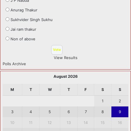
J P Nadda
Anurag Thakur
Sukhvider Singh Sukhu
Jai ram thakur
Non of above
View Results
Polls Archive
August 2026
M
T
W
T
F
S
S
1
2
3
4
5
6
7
8
9
10
11
12
13
14
15
16