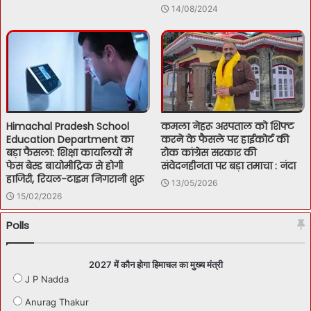
14/08/2024
Himachal Pradesh School
कमला नेहरू अस्पताल को शिफ्ट
Education Department का
करने के फैसले पर हाईकोर्ट की
बड़ा फैसला: शिक्षा कार्यालयों में
रोक कांग्रेस सरकार की
फेस बेस्ड बायोमीट्रिक से होगी
संवेदनहीनता पर बड़ा तमाचा : नंदा
हाजिरी, रियल-टाइम निगरानी शुरू
13/05/2026
15/02/2026
Polls
2027 में कौन होगा हिमाचल का मुख्य मंत्री
J P Nadda
Anurag Thakur