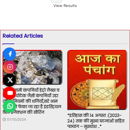
View Results
Related Articles
बद्दी में नामी कंपनियाँ हेट्रो लैब्स व
हेल्थ बायोटेक जैसी कंपनियाँ उड़ा
रही है नियमों की धजियाँ,सरे आम
खुल्ले में फेंका जा रहा है इंडस्ट्रियल
वेस्ट इंजेक्शन की सीरिंज
*इतिहास की 14 अगस्त :(2023-
01/10/2024
24) तक की मुख्य घटनाओं सहित
पञ्चांग – मुख्यांश ..*