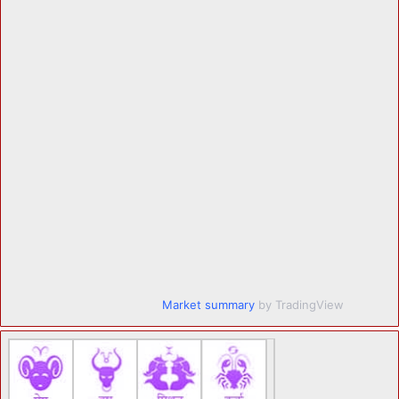
Market summary
by TradingView