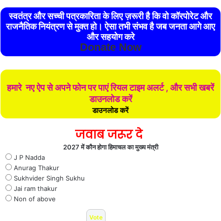
स्वतंत्र और सच्ची पत्रकारिता के लिए ज़रूरी है कि वो कॉरपोरेट और
राजनैतिक नियंत्रण से मुक्त हो। ऐसा तभी संभव है जब जनता आगे आए
और सहयोग करे
Donate Now
हमारे नए ऐप से अपने फोन पर पाएं रियल टाइम अलर्ट , और सभी खबरें
डाउनलोड करें
डाउनलोड करें
जवाब जरूर दे
2027 में कौन होगा हिमाचल का मुख्य मंत्री
J P Nadda
Anurag Thakur
Sukhvider Singh Sukhu
Jai ram thakur
Non of above