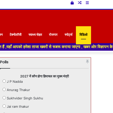
Log
Random
Sidebar
In
Article
जन
टेक्नोलॉजी
स्वाथ्य सेहत
रोजगार
स्पोर्ट्स
विडिओ
जा खबरों से रूबरू कराया जाएगा , खबर ओर विज्ञापन के लिए संपर्क करे +91 7018
Polls
2027 में कौन होगा हिमाचल का मुख्य मंत्री
J P Nadda
Anurag Thakur
Sukhvider Singh Sukhu
Jai ram thakur