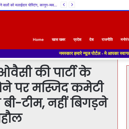
30 बैग की सीमा लगाकर कांग्रेस सरकार ने सेब उत्पादकों की कमर तोड़ी, क्या सिंडिकेट को फायदा पहुंचाने के लिए बागवानों पर थोपी जा रही है नई ‘वसूली’? : सांदीपनि भारद्वाज
Home
खास खबर
प्रदेश
देश
राजनीति
मनोरं
नमस्कार हमारे न्यूज पोर्टल - मे आपका स्वागत हैं ,यहाँ आपको हमेशा ता
ओवैसी की पार्टी के
 होने पर मस्जिद कमेटी
 बी-टीम, नहीं बिगड़ने
ाहौल