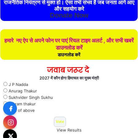
राजनैतिक नियंत्रण से मुक्त हो। ऐसा तभी संभव है जब जनता आगे आए
और सहयोग करे
Donate Now
हमारे नए ऐप से अपने फोन पर पाएं रियल टाइम अलर्ट , और सभी खबरें
डाउनलोड करें
डाउनलोड करें
जवाब जरूर दे
2027 में कौन होगा हिमाचल का मुख्य मंत्री
J P Nadda
Anurag Thakur
Sukhvider Singh Sukhu
Jai ram thakur
Non of above
View Results