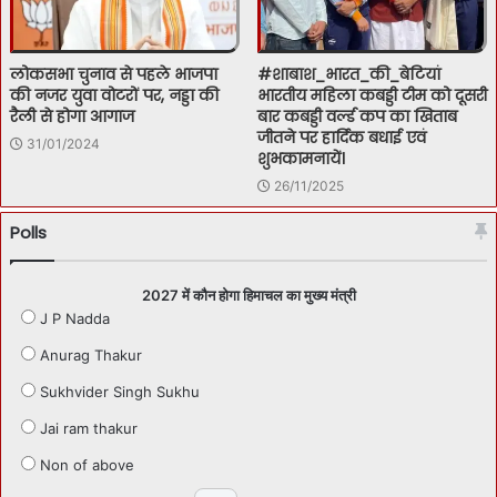
लोकसभा चुनाव से पहले भाजपा
#शाबाश_भारत_की_बेटियां
की नजर युवा वोटरों पर, नड्डा की
भारतीय महिला कबड्डी टीम को दूसरी
रैली से होगा आगाज
बार कबड्डी वर्ल्ड कप का खिताब
जीतने पर हार्दिक बधाई एवं
31/01/2024
शुभकामनायें।
26/11/2025
Polls
2027 में कौन होगा हिमाचल का मुख्य मंत्री
J P Nadda
Anurag Thakur
Sukhvider Singh Sukhu
Jai ram thakur
Non of above