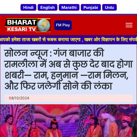
Hindi
English
Marathi
Punjabi
Urdu
M
 ताजा खबरों से रूबरू कराया जाएगा , खबर ओर विज्ञापन के लिए संपर्क करे +91 70
सोलन न्यूज : गंज बाजार की
रामलीला में अब से कुछ देर बाद होगा
शबरी— राम, हनुमान —राम मिलन,
और फिर जलेगी सोने की लंका
08/10/2024