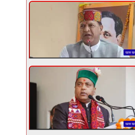
खास ख
खास ख