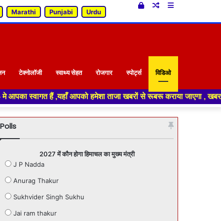
Log
Random
Sidebar
Marathi
Punjabi
Urdu
In
Article
जन
टेक्नोलॉजी
स्वाथ्य सेहत
रोजगार
स्पोर्ट्स
विडिओ
्वागत हैं ,यहाँ आपको हमेशा ताजा खबरों से रूबरू कराया जाएगा , खबर ओर विज्ञा
Polls
2027 में कौन होगा हिमाचल का मुख्य मंत्री
J P Nadda
Anurag Thakur
Sukhvider Singh Sukhu
Jai ram thakur