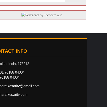
NTACT INFO
olan, India, 173212
91 70188 04994
70188 04994
haratkasaritv@gmail.com
haratkesaritv.com