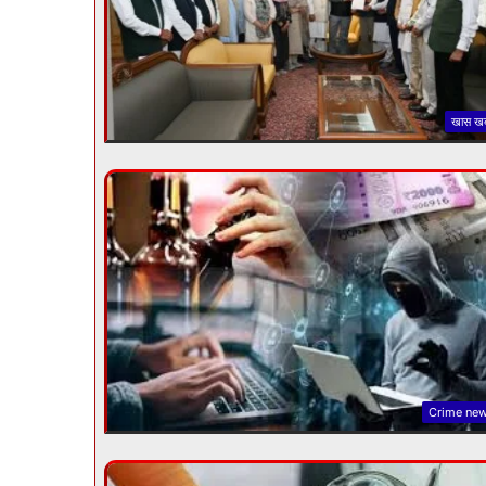
खास ख
Crime ne