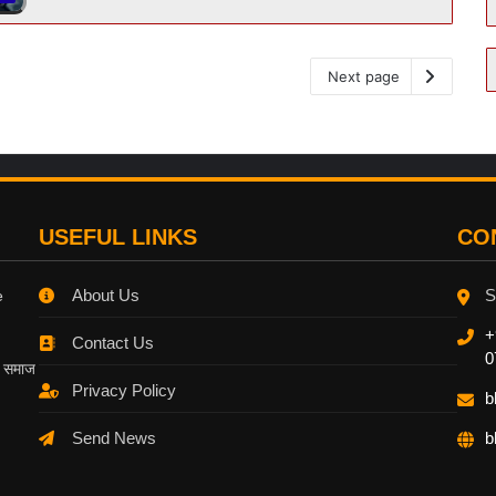
Next page
USEFUL LINKS
CO
About Us
S
e
+
Contact Us
0
, समाज
Privacy Policy
b
Send News
b