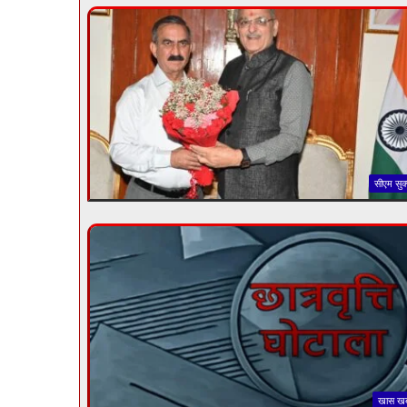
सीएम सुक्
खास ख