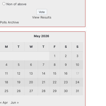
Non of above
View Results
Polls Archive
May 2026
M
T
W
T
F
S
S
1
2
3
4
5
6
7
8
9
10
11
12
13
14
15
16
17
18
19
20
21
22
23
24
25
26
27
28
29
30
31
« Apr
Jun »