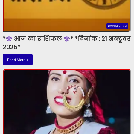
राशिफल/Rashifal
*
आज का राशिफल
* *दिनांक : 21 अक्टूबर
2025*
Read More »