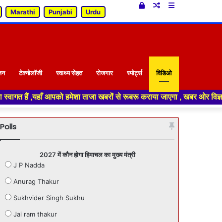
Log
Random
Sidebar
Marathi
Punjabi
Urdu
In
Article
जन
टेक्नोलॉजी
स्वाथ्य सेहत
रोजगार
स्पोर्ट्स
विडिओ
 हमेशा ताजा खबरों से रूबरू कराया जाएगा , खबर ओर विज्ञापन के लिए संपर्क करे 
Polls
2027 में कौन होगा हिमाचल का मुख्य मंत्री
J P Nadda
Anurag Thakur
Sukhvider Singh Sukhu
Jai ram thakur