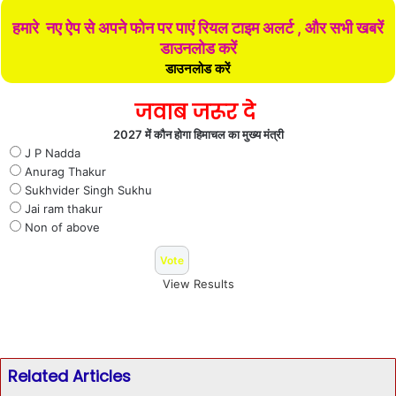
हमारे नए ऐप से अपने फोन पर पाएं रियल टाइम अलर्ट , और सभी खबरें
डाउनलोड करें
डाउनलोड करें
जवाब जरूर दे
2027 में कौन होगा हिमाचल का मुख्य मंत्री
J P Nadda
Anurag Thakur
Sukhvider Singh Sukhu
Jai ram thakur
Non of above
View Results
Related Articles