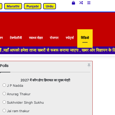
Log
Random
Sidebar
Marathi
Punjabi
Urdu
In
Article
जन
टेक्नोलॉजी
स्वाथ्य सेहत
रोजगार
स्पोर्ट्स
विडिओ
ाजा खबरों से रूबरू कराया जाएगा , खबर ओर विज्ञापन के लिए संपर्क करे +91 701
Polls
2027 में कौन होगा हिमाचल का मुख्य मंत्री
J P Nadda
Anurag Thakur
Sukhvider Singh Sukhu
Jai ram thakur