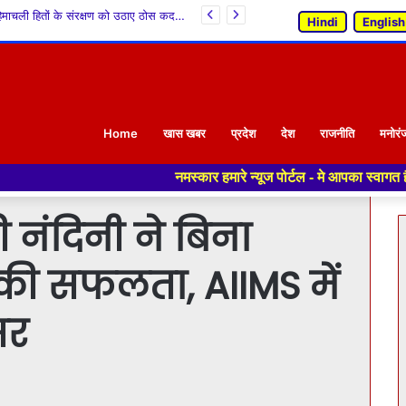
शोल्टू में चर्खा स्वयं सहायता समूह द्वारा 12वें राष्ट्रीय हथकरघा दिवस का आयोजन, किन्नौरी लिंगचेष् को मिला GI टैग
Hindi
English
Home
खास खबर
प्रदेश
देश
राजनीति
मनोरं
नमस्कार हमारे न्यूज पोर्टल - मे आपका स्वागत हैं ,यहाँ आपको हमेशा त
 नंदिनी ने बिना
की सफलता, AIIMS में
सर