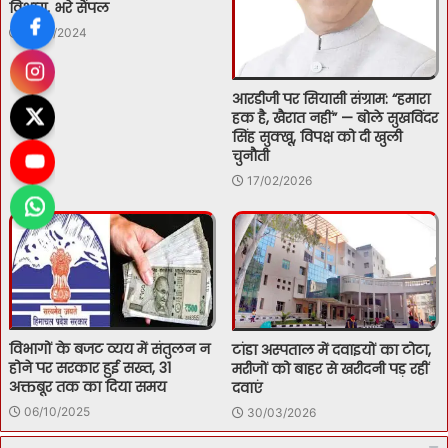
विभाग, भरे सैंपल
18/11/2024
आरडीजी पर सियासी संग्राम: “हमारा
हक है, खैरात नहीं” — बोले सुखविंदर
सिंह सुक्खू, विपक्ष को दी खुली
चुनौती
17/02/2026
विभागों के बजट व्यय में संतुलन न
टांडा अस्पताल में दवाइयों का टोटा,
होने पर सरकार हुई सख्त, 31
मरीजों को बाहर से खरीदनी पड़ रहीं
अक्तबूर तक का दिया समय
दवाएं
06/10/2025
30/03/2026