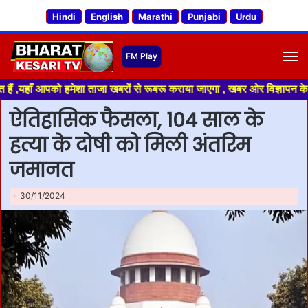
Hindi
English
Marathi
Punjabi
Urdu
M
ँ आपको हमेशा ताजा खबरों से रूबरू कराया जाएगा , खबर ओर विज्ञापन के लिए संपर्
ऐतिहासिक फैसला, 104 साल के
हत्या के दोषी को मिली अंतरिम
जमानत
30/11/2024