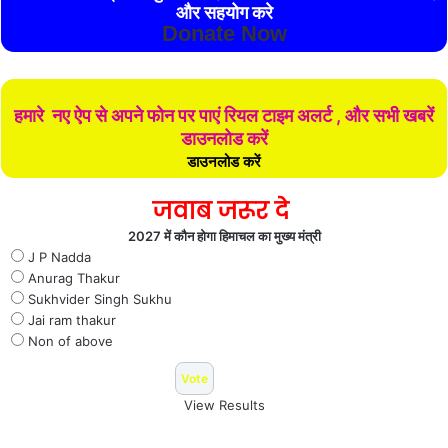
और सहयोग करे
Donate Now
हमारे नए ऐप से अपने फोन पर पाएं रियल टाइम अलर्ट , और सभी खबरें
डाउनलोड करें
डाउनलोड करें
जवाब जरूर दे
2027 में कौन होगा हिमाचल का मुख्य मंत्री
J P Nadda
Anurag Thakur
Sukhvider Singh Sukhu
Jai ram thakur
Non of above
View Results