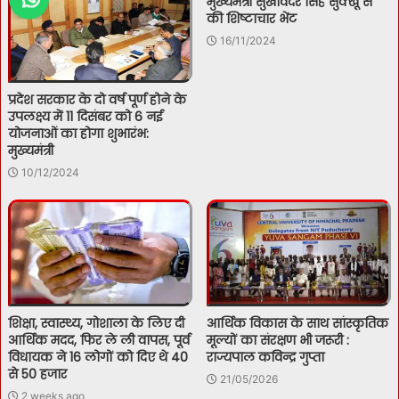
मुख्यमंत्री सुखविंदर सिंह सुक्खू से
की शिष्टाचार भेंट
16/11/2024
प्रदेश सरकार के दो वर्ष पूर्ण होने के
उपलक्ष्य में 11 दिसंबर को 6 नई
योजनाओं का होगा शुभारंभ:
मुख्यमंत्री
10/12/2024
शिक्षा, स्वास्थ्य, गोशाला के लिए दी
आर्थिक विकास के साथ सांस्कृतिक
आर्थिक मदद, फिर ले ली वापस, पूर्व
मूल्यों का संरक्षण भी जरूरी :
विधायक ने 16 लोगों को दिए थे 40
राज्यपाल कविन्द्र गुप्ता
से 50 हजार
21/05/2026
2 weeks ago