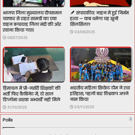
भाजपा जिला मुख्यालय दीपकमल
संपादकीय: नाहन में हुई निर्मम
चक्कर से राहत सामग्री का एक
हत्या — कब थमेगा यह खूनी
वाहन बगस्याड़ जिला मंडी की ओर
सिलसिला?
रवाना किया गया।
03/06/2025
06/07/2025
भारतीय महिला क्रिकेट टीम ने रचा
हिमाचल में प्री-नर्सरी शिक्षकों की
इतिहास, पहली बार विश्वकप अपने
भर्ती फिर कैबिनेट में, दो साल
नाम किया
डिप्लोमा धारक अभ्यर्थी नहीं मिले
03/11/2025
31/10/2025
Polls