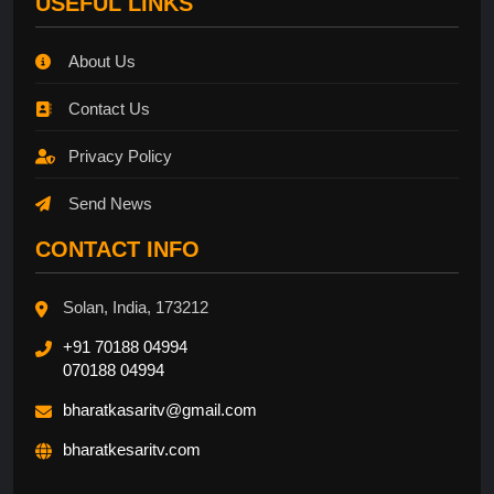
USEFUL LINKS
About Us
Contact Us
Privacy Policy
Send News
CONTACT INFO
Solan, India, 173212
+91 70188 04994
070188 04994
bharatkasaritv@gmail.com
bharatkesaritv.com