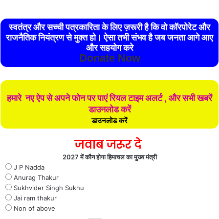
स्वतंत्र और सच्ची पत्रकारिता के लिए ज़रूरी है कि वो कॉरपोरेट और
राजनैतिक नियंत्रण से मुक्त हो। ऐसा तभी संभव है जब जनता आगे आए
और सहयोग करे
Donate Now
हमारे नए ऐप से अपने फोन पर पाएं रियल टाइम अलर्ट , और सभी खबरें
डाउनलोड करें
डाउनलोड करें
जवाब जरूर दे
2027 में कौन होगा हिमाचल का मुख्य मंत्री
J P Nadda
Anurag Thakur
Sukhvider Singh Sukhu
Jai ram thakur
Non of above