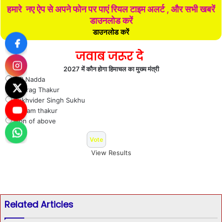
हमारे नए ऐप से अपने फोन पर पाएं रियल टाइम अलर्ट , और सभी खबरें
डाउनलोड करें
डाउनलोड करें
जवाब जरूर दे
2027 में कौन होगा हिमाचल का मुख्य मंत्री
J P Nadda
Anurag Thakur
Sukhvider Singh Sukhu
Jai ram thakur
Non of above
View Results
Related Articles