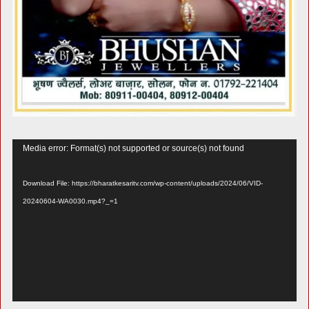
Video
Media error: Format(s) not supported or source(s) not found
Player
Download File: https://bharatkesaritv.com/wp-content/uploads/2024/06/VID-
20240604-WA0030.mp4?_=1