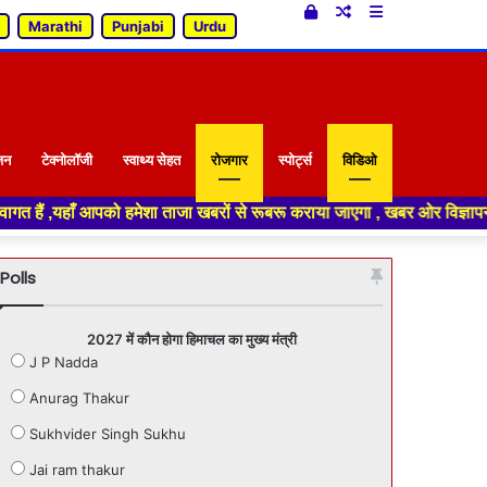
Log
Random
Sidebar
Marathi
Punjabi
Urdu
In
Article
जन
टेक्नोलॉजी
स्वाथ्य सेहत
रोजगार
स्पोर्ट्स
विडिओ
ेशा ताजा खबरों से रूबरू कराया जाएगा , खबर ओर विज्ञापन के लिए संपर्क करे +91
Polls
2027 में कौन होगा हिमाचल का मुख्य मंत्री
J P Nadda
Anurag Thakur
Sukhvider Singh Sukhu
Jai ram thakur