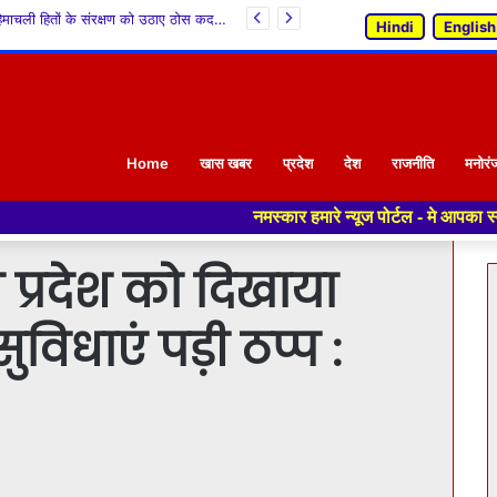
शोल्टू में चर्खा स्वयं सहायता समूह द्वारा 12वें राष्ट्रीय हथकरघा दिवस का आयोजन, किन्नौरी लिंगचेष् को मिला GI टैग
Hindi
English
Home
खास खबर
प्रदेश
देश
राजनीति
मनोरं
नमस्कार हमारे न्यूज पोर्टल - मे आपका स्वागत हैं ,यहाँ आपको हम
प्रदेश को दिखाया
ुविधाएं पड़ी ठप्प :