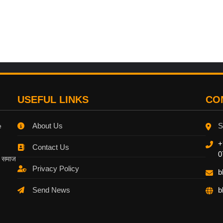
USEFUL LINKS
CO
About Us
S
e
+
Contact Us
0
, समाज
Privacy Policy
b
Send News
b