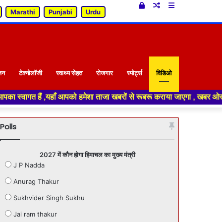
Log
Random
Sidebar
Marathi
Punjabi
Urdu
In
Article
जन
टेक्नोलॉजी
स्वाथ्य सेहत
रोजगार
स्पोर्ट्स
विडिओ
 ,यहाँ आपको हमेशा ताजा खबरों से रूबरू कराया जाएगा , खबर ओर विज्ञापन के लिए
Polls
2027 में कौन होगा हिमाचल का मुख्य मंत्री
J P Nadda
Anurag Thakur
Sukhvider Singh Sukhu
Jai ram thakur