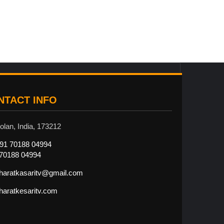
NTACT INFO
olan, India, 173212
91 70188 04994
70188 04994
haratkasaritv@gmail.com
haratkesaritv.com