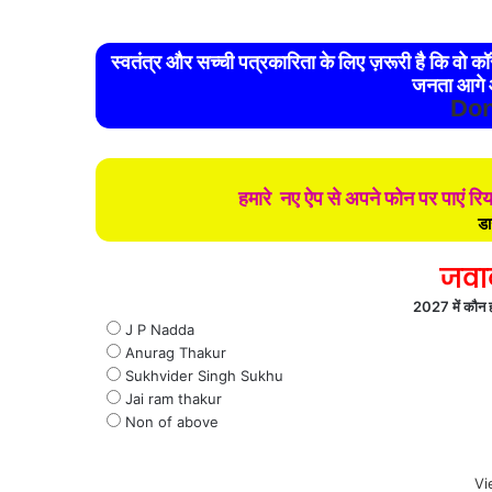
स्वतंत्र और सच्ची पत्रकारिता के लिए ज़रूरी है कि वो कॉरपोरेट और राजनैतिक नियंत्रण से मुक्त हो। ऐसा तभी संभव है जब
जनता आगे 
Don
हमारे नए ऐप से अपने फोन पर पाएं र
डा
जवा
2027 में कौन हो
J P Nadda
Anurag Thakur
Sukhvider Singh Sukhu
Jai ram thakur
Non of above
Vi