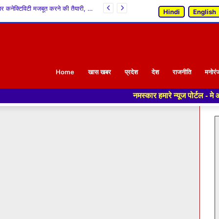
मानसून बना आफत: हिमाचल में 142 मौतें, 224 ट्रांसफार्मर ठप; मंडी सबसे ज्यादा प्रभावित
Hindi
English
Home
खास खबर
प्रदेश
देश
राजनीति
मनोरं
नमस्कार हमारे न्यूज पोर्टल - मे आपका स्वागत हैं