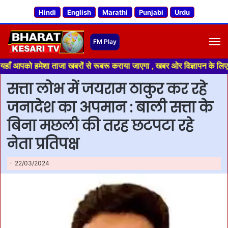
Hindi
English
Marathi
Punjabi
Urdu
M
ो हमेशा ताजा खबरों से रूबरू कराया जाएगा , खबर ओर विज्ञापन के लिए संपर्क करे
सत्ता लोभ में जयराम ठाकुर कर रहे
जनादेश का अपमान : बाली सत्ता के
बिना मछली की तरह छटपटा रहे
नेता प्रतिपक्ष
22/03/2024