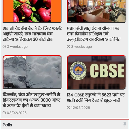
अब सी ग्रेड सेब बेचने के लिए फार्मर
प्रधानमंत्री मातृ वंदना योजना पर
आईडी जरूरी, एक बागबान बेच
एक दिवसीय प्रशिक्षण एवं
सकेगा अधिकतम 30 बोरी सेब
उन्मुखीकरण कार्यक्रम आयोजित
3 weeks ago
3 weeks ago
किन्नौर, चंबा और लाहुल-स्पीति में
134 CBSE स्कूलों में 5623 पदों पर
हिमस्खलन का अलर्ट, 3000 मीटर
भर्ती! स्क्रीनिंग टेस्ट शेड्यूल जारी
से ऊपर के क्षेत्रों में बढ़ा खतरा
12/02/2026
03/02/2026
Polls