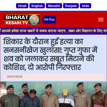
Hindi
English
Marathi
Punjabi
Urdu
M
शा ताजा खबरों से रूबरू कराया जाएगा , खबर ओर विज्ञापन के लिए संपर्क करे +91 
शिकार के दौरान हुई हत्या का
सनसनीखेज खुलासा: गुप्त गुफा में
शव को जलाकर सबूत मिटाने की
कोशिश, दो आरोपी गिरफ्तार
25/01/2025