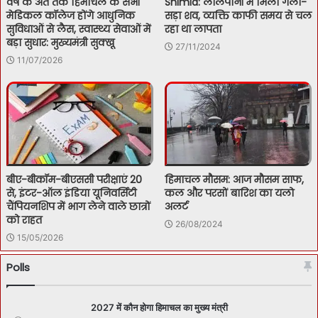
वर्ष के अंत तक हिमाचल के सभी
Shimla: लालपानी में मिला गला-
मेडिकल कॉलेज होंगे आधुनिक
सड़ा शव, व्यक्ति काफी समय से चल
सुविधाओं से लैस, स्वास्थ्य सेवाओं में
रहा था लापता
बड़ा सुधार: मुख्यमंत्री सुक्खू
27/11/2024
11/07/2026
बीए-बीकॉम-बीएससी परीक्षाएं 20
हिमाचल मौसम: आज मौसम साफ,
से, इंटर-ऑल इंडिया यूनिवर्सिटी
कल और परसों बारिश का यलो
चैंपियनशिप में भाग लेने वाले छात्रों
अलर्ट
को राहत
26/08/2024
15/05/2026
Polls
2027 में कौन होगा हिमाचल का मुख्य मंत्री