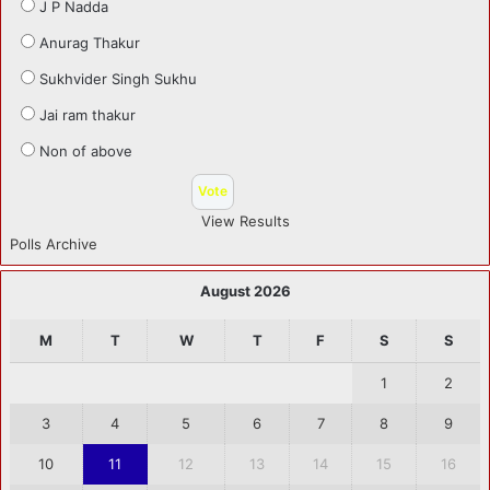
J P Nadda
Anurag Thakur
Sukhvider Singh Sukhu
Jai ram thakur
Non of above
View Results
Polls Archive
August 2026
M
T
W
T
F
S
S
1
2
3
4
5
6
7
8
9
10
11
12
13
14
15
16