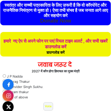
स्वतंत्र और सच्ची पत्रकारिता के लिए ज़रूरी है कि वो कॉरपोरेट और
राजनैतिक नियंत्रण से मुक्त हो। ऐसा तभी संभव है जब जनता आगे आए
और सहयोग करे
Donate Now
हमारे नए ऐप से अपने फोन पर पाएं रियल टाइम अलर्ट , और सभी खबरें
डाउनलोड करें
डाउनलोड करें
जवाब जरूर दे
2027 में कौन होगा हिमाचल का मुख्य मंत्री
J P Nadda
Anurag Thakur
Sukhvider Singh Sukhu
Jai ram thakur
Non of above