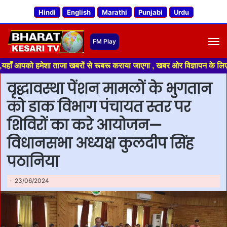
Hindi
English
Marathi
Punjabi
Urdu
M
पको हमेशा ताजा खबरों से रूबरू कराया जाएगा , खबर ओर विज्ञापन के लिए संपर्क क
वृद्धावस्था पेंशन मामलों के भुगतान
को डाक विभाग पंचायत स्तर पर
शिविरों का करे आयोजन—
विधानसभा अध्यक्ष कुलदीप सिंह
पठानिया
23/06/2024