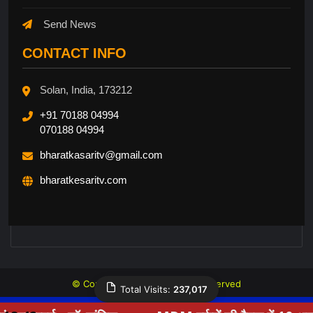
Send News
CONTACT INFO
Solan, India, 173212
+91 70188 04994
070188 04994
bharatkasaritv@gmail.com
bharatkesaritv.com
© Copyright 2026, All Rights Reserved
Total Visits:
237,017
Website Design By Mytesta.com +91 8809666000