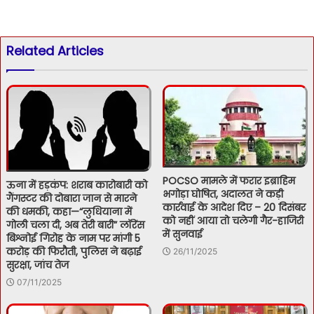
Related Articles
POCSO मामले में फरार इब्राहिम
ऊना में हड़कंप: शराब कारोबारी को
भगोड़ा घोषित, अदालत ने कड़ी
गैंगस्टर की दोबारा जान से मारने
कार्रवाई के आदेश दिए – 20 दिसंबर
की धमकी, कहा—“लुधियाना में
को नहीं आया तो चलेगी गैर-हाजिरी
गोली चला दी, अब तेरी बारी” लॉरेंस
में सुनवाई
बिश्नोई गिरोह के नाम पर मांगी 5
करोड़ की फिरौती, पुलिस ने बढ़ाई
26/11/2025
सुरक्षा, जांच तेज
07/11/2025