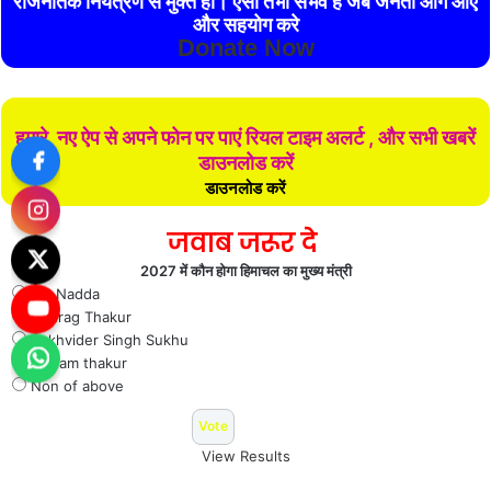
राजनैतिक नियंत्रण से मुक्त हो। ऐसा तभी संभव है जब जनता आगे आए
और सहयोग करे
Donate Now
हमारे नए ऐप से अपने फोन पर पाएं रियल टाइम अलर्ट , और सभी खबरें
डाउनलोड करें
डाउनलोड करें
जवाब जरूर दे
2027 में कौन होगा हिमाचल का मुख्य मंत्री
J P Nadda
Anurag Thakur
Sukhvider Singh Sukhu
Jai ram thakur
Non of above
View Results