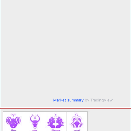
Market summary
by TradingView