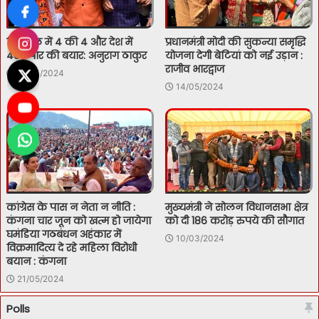
हिमाचल में 4 की 4 और देश में
प्रधानमंत्री मोदी की सुकन्या समृद्धि
400 पार की बयार: अनुराग ठाकुर
योजना देगी बेटियां को नई उड़ान :
राजीव भारद्वाज
11/04/2024
14/05/2024
कांग्रेस के पास न नेता न नीति :
मुख्यमंत्री ने सोलन विधानसभा क्षेत्र
कंगना चार जून को खत्म हो जायेगा
को दी 186 करोड़ रुपये की सौगात
घमंडिया गठबंधन अहंकार में
10/03/2024
विक्रमादित्य दे रहे महिला विरोधी
बयान : कंगना
21/05/2024
Polls