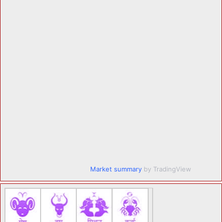
Market summary
by TradingView