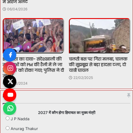
में ऑरेंज अलर्ट
06/04/2026
BJP नेता का दावा- संदेशखाली की
चलती बस पर गिरा मलबा, चालक
महिलाओं को PM की रैली में ले जा
की सूझबूझ से बड़ा हादसा टला, दो
रहीं बसों को रोका गया; पुलिस ने दी
यात्री घायल
सफाई
22/02/2025
06/03/2024
Polls
2027 में कौन होगा हिमाचल का मुख्य मंत्री
J P Nadda
Anurag Thakur