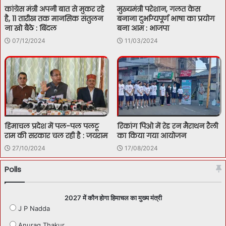
कांग्रेस मंत्री अपनी बात से मुकर रहे
मुख्यमंत्री परेशान, गलत केस
है, 11 तारीख तक मानसिक संतुलन
बनाना दुर्भाग्यपूर्ण भाषा का प्रयोग
ना खो बैठे : बिंदल
बना आम : भाजपा
07/12/2024
11/03/2024
हिमाचल प्रदेश में पल-पल पलटू
रिकांग पिओ में रेड रन मैराथन रैली
राम की सरकार चल रही है : जयराम
का किया गया आयोजन
27/10/2024
17/08/2024
Polls
2027 में कौन होगा हिमाचल का मुख्य मंत्री
J P Nadda
Anurag Thakur