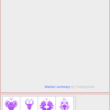
Market summary
by TradingView