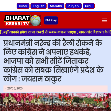
Hindi
English
Marathi
Punjabi
Urdu
M
ो हमेशा ताजा खबरों से रूबरू कराया जाएगा , खबर ओर विज्ञापन के लिए संपर्क कर
प्रधानमंत्री नरेन्द्र की रैली रोकने के
लिए कांग्रेस ने अपनाए हथकंडे,
भाजपा को सभी सीटें जिताकर
कांग्रेस को सबक़ सिखाएंगे प्रदेश के
लोग : जयराम ठाकुर
26/05/2024