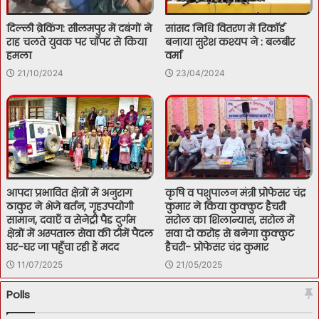
दिल्ली ब्रेकिंग: सीलमपुर में दबंगों ने
सांसद निधि वितरण में रिकॉर्ड
राह चलते युवक पर चॉपर से किया
बनाया सुरेश कश्यप ने : बलबीर
हमला
वर्मा
21/10/2024
23/04/2024
आपदा प्रभावित क्षेत्रों में अनुराग
कृषि व पशुपालन मंत्री प्रोफेसर चंद्र
ठाकुर ने भेजे बर्तन, गृहउपयोगी
कुमार ने किया कुक्कुट हैचरी
सामान, दवाएँ व सेनेट्री पैड दुर्गम
सरोल का शिलान्यास, सरोल में
क्षेत्रों में अस्पताल सेवा की टीमें पैदल
सवा दो करोड़ से बनेगा कुक्कुट
घर-घर जा पहुँचा रही हैं मदद
हैचरी- प्रोफेसर चंद्र कुमार
11/07/2025
21/05/2025
Polls