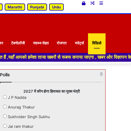
Log
Random
Sidebar
Marathi
Punjabi
Urdu
In
Article
जन
टेक्नोलॉजी
स्वाथ्य सेहत
रोजगार
स्पोर्ट्स
विडिओ
जा खबरों से रूबरू कराया जाएगा , खबर ओर विज्ञापन के लिए संपर्क करे +91 70188
Polls
2027 में कौन होगा हिमाचल का मुख्य मंत्री
J P Nadda
Anurag Thakur
Sukhvider Singh Sukhu
Jai ram thakur