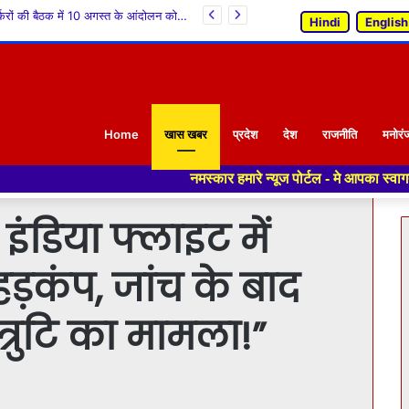
आजादी के 79 वर्षों बाद करेरी वासियों को मिली बस सुविधा : केवल सिंह पठानिया*
Hindi
English
Home
खास खबर
प्रदेश
देश
राजनीति
मनोरं
नमस्कार हमारे न्यूज पोर्टल - मे आपका स्वागत हैं ,यहाँ आपको हमेशा ता
इंडिया फ्लाइट में
ड़कंप, जांच के बाद
रुटि का मामला!”