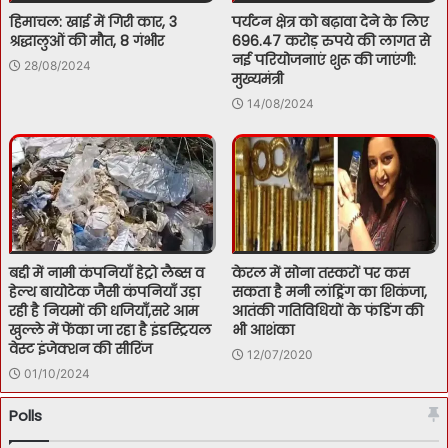
हिमाचल: खाई में गिरी कार, 3
पर्यटन क्षेत्र को बढ़ावा देने के लिए
श्रद्धालुओं की मौत, 8 गंभीर
696.47 करोड़ रुपये की लागत से
नई परियोजनाएं शुरू की जाएंगी:
28/08/2024
मुख्यमंत्री
14/08/2024
बद्दी में नामी कंपनियाँ हेट्रो लैब्स व
केरल में सोना तस्करों पर कस
हेल्थ बायोटेक जैसी कंपनियाँ उड़ा
सकता है मनी लांड्रिंग का शिकंजा,
रही है नियमों की धजियाँ,सरे आम
आतंकी गतिविधियों के फंडिंग की
खुल्ले में फेंका जा रहा है इंडस्ट्रियल
भी आशंका
वेस्ट इंजेक्शन की सीरिंज
12/07/2020
01/10/2024
Polls