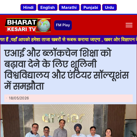
Hindi
English
Marathi
Punjabi
Urdu
M
आपको हमेशा ताजा खबरों से रूबरू कराया जाएगा , खबर ओर विज्ञापन के लिए संपर्क 
एआई और ब्लॉकचेन शिक्षा को
बढ़ावा देने के लिए शूलिनी
विश्वविद्यालय और एंटियर सॉल्यूशंस
में समझौता
18/05/2026