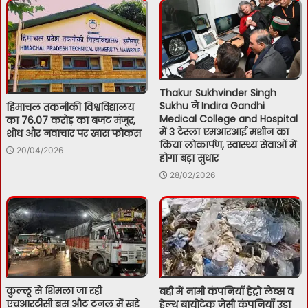
Thakur Sukhvinder Singh
Sukhu ने Indira Gandhi
हिमाचल तकनीकी विश्वविद्यालय
Medical College and Hospital
का 76.07 करोड़ का बजट मंजूर,
में 3 टेस्ला एमआरआई मशीन का
शोध और नवाचार पर खास फोकस
किया लोकार्पण, स्वास्थ्य सेवाओं में
20/04/2026
होगा बड़ा सुधार
28/02/2026
कुल्लू से शिमला जा रही
बद्दी में नामी कंपनियाँ हेट्रो लैब्स व
एचआरटीसी बस औट टनल में खड़े
हेल्थ बायोटेक जैसी कंपनियाँ उड़ा