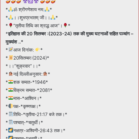
*
ॐ श्रीगणेशाय नम:
*
*
।।शुभप्रभातम् जी।।
*
*
”तृतीया तिथि का श्राद्ध आज”।
*
*
इतिहास की 20 सितम्बर :(2023-24) तक की मुख्य घटनाओं सहित पञ्चांग –
मुख्यांश ..*
*
आज दिनांक:
*
*
20सितम्बर:(2024)*
*।।”शुक्रवार”।।*
*
नई दिल्लीअनुसार:
*
*
शक सम्वत-*1946*
*
विक्रम सम्वत-*2081*
*
मास-*आश्विन।*
*
पक्ष-*कृष्णपक्ष।*
*
तिथि-*तृतीया-21:17 बजे तक।*
*
पश्चात्-*चतुर्थी।*
*
नक्षत्र-अश्विनी-26:43 तक।*
*
पश्चात्-*भरणी।*