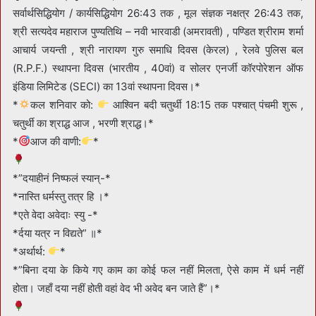
सर्वार्थसिद्धियोग / कार्यसिद्धियोग 26:43 तक , मूल संज्ञक नक्षत्र 26:43 तक,
श्री सत्यदेव महाराज पुण्यतिथि – नवी भारवाडी (अमरावती) , पण्डित श्रीराम शर्मा
आचार्य जयन्ती , श्री नारायण गुरु समाधि दिवस (केरल) , रेलवे पुलिस बल
(R.P.F.) स्थापना दिवस (भारतीय , 40वां) व सोलर एनर्जी कॉरपोरेशन ऑफ
इंडिया लिमिटेड (SECI) का 13वां स्थापना दिवस।*
*
कल शनिवार को:
आश्विन बदी चतुर्थी 18:15 तक पश्चात् पंचमी शुरू ,
चतुर्थी का श्राद्ध आज , भरणी श्राद्ध।*
*
आज की वाणी:
*
*”दयाहीनं निष्फलं स्यान्-*
*नास्ति धर्मस्तु तत्र हि ।*
*एते वेदा अवेदाः स्यु -*
*र्दया यत्र न विद्यते” ॥*
*अर्थार्थ:
*
*”बिना दया के किये गए काम का कोई फल नहीं मिलता, ऐसे काम में धर्म नहीं
होता। जहाँ दया नहीं होती वहां वेद भी अवेद बन जाते हैं”।*