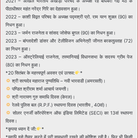
2021 – अखिल भारतीय अखाड़ा परिषद के अध्यक्ष रहे बाघंबरी गद्दी मठ के
पीठाधीश्वर महंत नरेंद्र गिरि का देहावसान हुआ।
2022 – काशी विद्वत परिषद के अध्यक्ष पद्मश्री प्रो. राम यत्न शुक्ल (90) का
निधन हुआ।
2023 – जर्मन राजनेता व सांसद जोसेफ बुगल (90) का निधन हुआ।
2023 – बांग्लादेशी डांसर और टेलीविजन अभिनेत्री जीनत बरकतुल्लाह (72)
का निधन हुआ।
2023 – ऑस्ट्रेलियाई राजनेता, तस्मानियाई विधानसभा के सदस्य ग्रीम पेज
(80) का निधन हुआ।
*20 सितंबर के महत्त्वपूर्ण अवसर एवं उत्सव:
*
श्री सत्यदेव महाराज पुण्यतिथि – नवी भारवाडी (अमरावती)।
पण्डित श्रीराम शर्मा आचार्य जयन्ती।
श्री नारायण गुरु समाधि दिवस (केरल)।
रेलवे पुलिस बल (R.P.F.) स्थापना दिवस (भारतीय , 40वां)।
सोलर एनर्जी कॉरपोरेशन ऑफ इंडिया लिमिटेड (SECI) का 13वां स्थापना
दिवस।
*कृपया ध्यान दें जी:
*
*यद्यपि इसे तैयार करने में पूरी सावधानी रखने की कोशिश रही है। फिर भी किसी