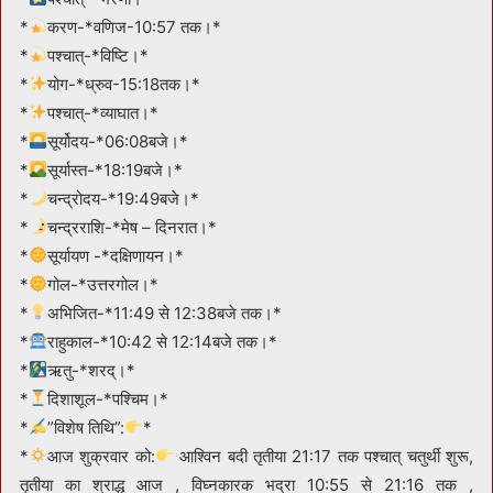
*
करण-*वणिज-10:57 तक।*
*
पश्चात्-*विष्टि।*
*
योग-*ध्रुव-15:18तक।*
*
पश्चात्-*व्याघात।*
*
सूर्योदय-*06:08बजे।*
*
सूर्यास्त-*18:19बजे।*
*
चन्द्रोदय-*19:49बजे।*
*
चन्द्रराशि-*मेष – दिनरात।*
*
सूर्यायण -*दक्षिणायन।*
*
गोल-*उत्तरगोल।*
*
अभिजित-*11:49 से 12:38बजे तक।*
*
राहुकाल-*10:42 से 12:14बजे तक।*
*
ऋतु-*शरद्।*
*
दिशाशूल-*पश्चिम।*
*
”विशेष तिथि”:
*
*
आज शुक्रवार को:
आश्विन बदी तृतीया 21:17 तक पश्चात् चतुर्थी शुरू,
तृतीया का श्राद्ध आज , विघ्नकारक भद्रा 10:55 से 21:16 तक ,