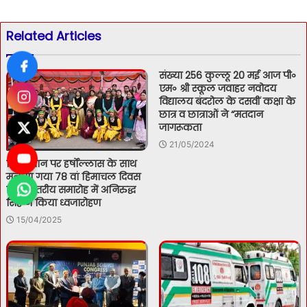
Related Articles
संख्या 256 कुल्लू 20 मई आज पी॰
एम॰ श्री स्कूल जवाहर नवोदय
विद्यालय बंदरोल के दसवीं कक्षा के
छात्र व छात्राओं ने “मतदान
जागरूकता
21/05/2024
रिज मैदान पर हर्षोल्लास के साथ
मनाया गया 78 वां हिमाचल दिवस
जिला स्तरीय समारोह में अनिरुद्ध
सिंह ने किया ध्वजारोहण
15/04/2025