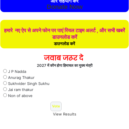
और सहयोग करे
Donate Now
हमारे नए ऐप से अपने फोन पर पाएं रियल टाइम अलर्ट , और सभी खबरें
डाउनलोड करें
डाउनलोड करें
जवाब जरूर दे
2027 में कौन होगा हिमाचल का मुख्य मंत्री
J P Nadda
Anurag Thakur
Sukhvider Singh Sukhu
Jai ram thakur
Non of above
View Results