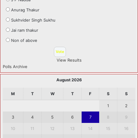
Anurag Thakur
Sukhvider Singh Sukhu
Jai ram thakur
Non of above
View Results
Polls Archive
August 2026
M
T
W
T
F
S
S
1
2
3
4
5
6
7
8
9
10
11
12
13
14
15
16