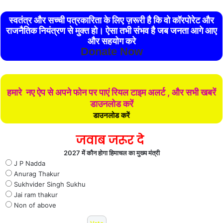
स्वतंत्र और सच्ची पत्रकारिता के लिए ज़रूरी है कि वो कॉरपोरेट और
राजनैतिक नियंत्रण से मुक्त हो। ऐसा तभी संभव है जब जनता आगे आए
और सहयोग करे
Donate Now
हमारे नए ऐप से अपने फोन पर पाएं रियल टाइम अलर्ट , और सभी खबरें
डाउनलोड करें
डाउनलोड करें
जवाब जरूर दे
2027 में कौन होगा हिमाचल का मुख्य मंत्री
J P Nadda
Anurag Thakur
Sukhvider Singh Sukhu
Jai ram thakur
Non of above