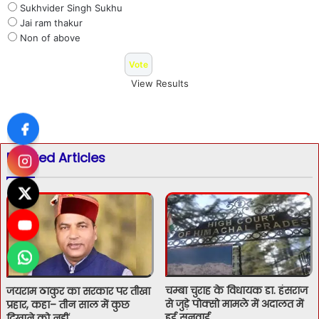
Sukhvider Singh Sukhu
Jai ram thakur
Non of above
View Results
Related Articles
चम्बा चुराह के विधायक डा. हंसराज
जयराम ठाकुर का सरकार पर तीखा
से जुड़े पोक्सो मामले में अदालत में
प्रहार, कहा– तीन साल में कुछ
हुई सुनवाई
दिखाने को नहीं