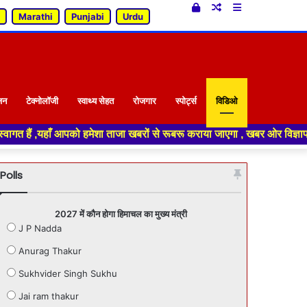
Log
Random
Sidebar
Marathi
Punjabi
Urdu
In
Article
जन
टेक्नोलॉजी
स्वाथ्य सेहत
रोजगार
स्पोर्ट्स
विडिओ
ा ताजा खबरों से रूबरू कराया जाएगा , खबर ओर विज्ञापन के लिए संपर्क करे +91 7
Polls
2027 में कौन होगा हिमाचल का मुख्य मंत्री
J P Nadda
Anurag Thakur
Sukhvider Singh Sukhu
Jai ram thakur