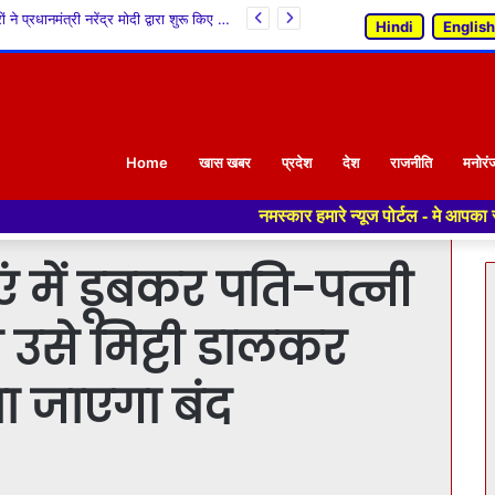
सोलन पुलिस की बड़ी कार्रवाई: आल्टो कार में सवार 2 युवक और 1 युवती गिरफ्तार, 17.41 ग्राम चिट्टा/हेरोइन व नकदी बरामद | नशा तस्करी नेटवर्क की जांच जारी
Hindi
English
Home
खास खबर
प्रदेश
देश
राजनीति
मनोरं
नमस्कार हमारे न्यूज पोर्टल - मे आपका स्वागत हैं ,यहाँ आपको हमेश
एं में डूबकर पति-पत्नी
 उसे मिट्टी डालकर
ा जाएगा बंद