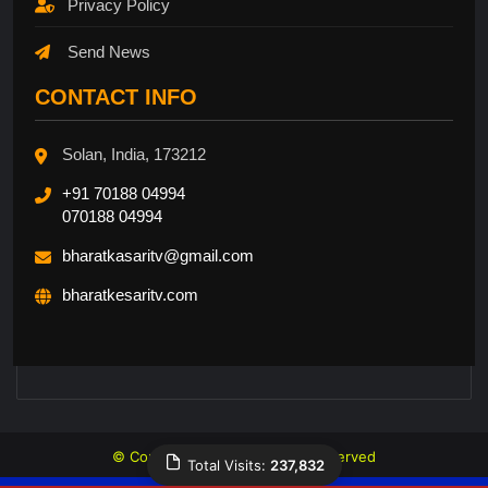
Privacy Policy
Send News
CONTACT INFO
Solan, India, 173212
+91 70188 04994
070188 04994
bharatkasaritv@gmail.com
bharatkesaritv.com
© Copyright 2026, All Rights Reserved
Total Visits:
237,832