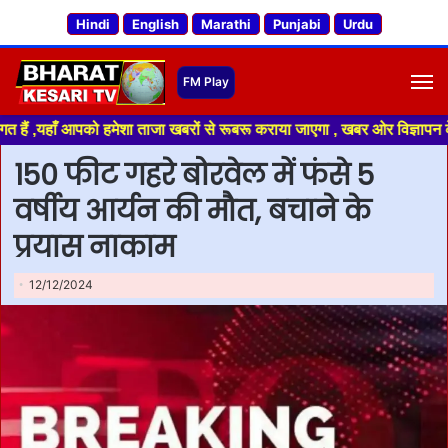
Hindi
English
Marathi
Punjabi
Urdu
M
हाँ आपको हमेशा ताजा खबरों से रूबरू कराया जाएगा , खबर ओर विज्ञापन के लिए संप
150 फीट गहरे बोरवेल में फंसे 5
वर्षीय आर्यन की मौत, बचाने के
प्रयास नाकाम
12/12/2024