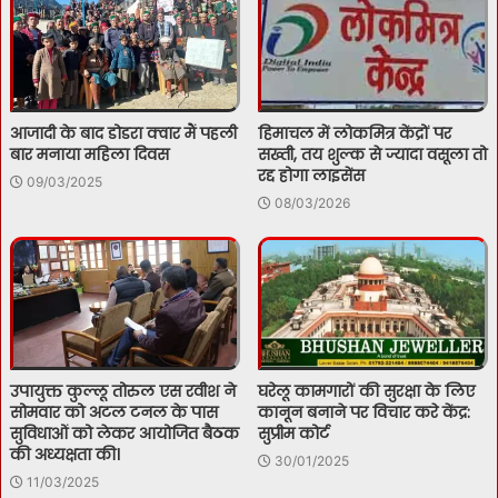
आजादी के बाद डोडरा क्वार मैं पहली
हिमाचल में लोकमित्र केंद्रों पर
बार मनाया महिला दिवस
सख्ती, तय शुल्क से ज्यादा वसूला तो
रद्द होगा लाइसेंस
09/03/2025
08/03/2026
उपायुक्त कुल्लू तोरुल एस रवीश ने
घरेलू कामगारों की सुरक्षा के लिए
सोमवार को अटल टनल के पास
कानून बनाने पर विचार करे केंद्र:
सुविधाओं को लेकर आयोजित बैठक
सुप्रीम कोर्ट
की अध्यक्षता की।
30/01/2025
11/03/2025