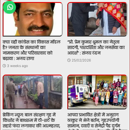
क्या यही कांग्रेस का विकास मॉडल
“प्रो. प्रेम कुमार धूमल का नेतृत्व
है? जनता के संस्थानों का
सादगी, पारदर्शिता और जनसेवा का
नामकरण और परिवारवाद को
आदर्श” : संजय टंडन
बढ़ावा : अजय राणा
25/02/2026
3 weeks ago
ब्रेकिंग न्यूज: बाल संरक्षण गृह में
आपदा प्रभावित क्षेत्रों में अनुराग
किशोर ने बाथरुम में टी-शर्ट के
ठाकुर ने भेजे बर्तन, गृहउपयोगी
सहारे फंदा लगाकर की आत्महत्या,
सामान, दवाएँ व सेनेट्री पैड दुर्गम