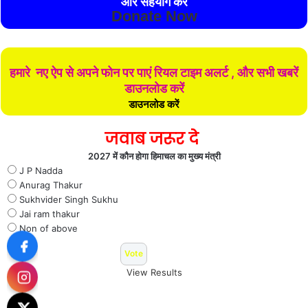
और सहयोग करे
Donate Now
हमारे नए ऐप से अपने फोन पर पाएं रियल टाइम अलर्ट , और सभी खबरें
डाउनलोड करें
डाउनलोड करें
जवाब जरूर दे
2027 में कौन होगा हिमाचल का मुख्य मंत्री
J P Nadda
Anurag Thakur
Sukhvider Singh Sukhu
Jai ram thakur
Non of above
View Results