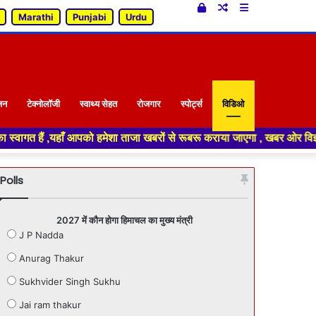
Log
Random
Sidebar
Marathi
Punjabi
Urdu
In
Article
जन
टेक्नोलॉजी
स्वाथ्य सेहत
रोजगार
स्पोर्ट्स
विडिओ
मेशा ताजा खबरों से रूबरू कराया जाएगा , खबर ओर विज्ञापन के लिए संपर्क करे +9
Polls
2027 में कौन होगा हिमाचल का मुख्य मंत्री
J P Nadda
Anurag Thakur
Sukhvider Singh Sukhu
Jai ram thakur