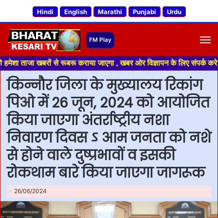
Hindi
English
Marathi
Punjabi
Urdu
M
ाजा खबरों से रूबरू कराया जाएगा , खबर ओर विज्ञापन के लिए संपर्क करे +91 7018
किन्नौर जिला के मुख्यालय रिकांग
पिओ में 26 जून, 2024 को आयोजित
किया जाएगा अंतर्राष्ट्रीय नशा
निवारण दिवस ऽ आम जनता को नशे
से होने वाले दुष्प्रभावों व इसकी
रोकथाम बारे किया जाएगा जागरूक
26/06/2024