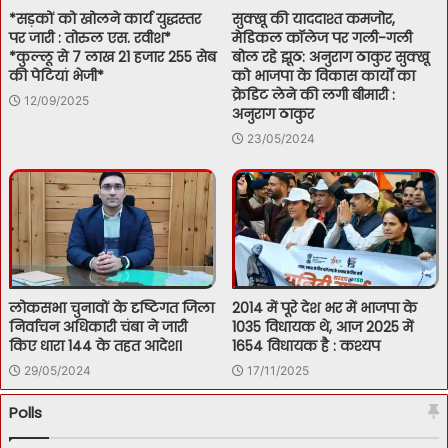
*सड़कों को खोलने कार्य युद्धस्तर
सुक्खू की याददाश्त कमजोर,
पर जारी : तोरुल एस. रवीश*
मेडिकल कॉलेज पर गली-गली
*कुल्लू से 7 लाख 21 हजार 255 सेब
बोल रहे झूठ: अनुराग ठाकुर सुक्खू
की पेटियां भेजी*
को भाजपा के विकास कार्यों का
क्रेडिट लेने की लगी बीमारी :
12/09/2025
अनुराग ठाकुर
23/05/2024
लोकसभा चुनावों के दृष्टिगत जिला
2014 में पूरे देश भर में भाजपा के
निर्वाचन अधिकारी चंबा ने जारी
1035 विधायक थे, आज 2025 में
किए धारा 144 के तहत आदेश।
1654 विधायक है : कश्यप
29/05/2024
17/11/2025
Polls