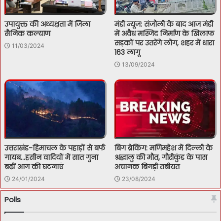
उपायुक्त की अध्यक्षता में जिला
मंडी न्यूज: संजौली के बाद आज मंडी
सैनिक कल्याण
में अवैध मस्जिद निर्माण के खिलाफ
सड़कों पर उतरेंगे लोग, शहर में धारा
11/03/2024
163 लागू
13/09/2024
उत्तराखंड-हिमाचल के पहाड़ों से बर्फ
बिग ब्रेकिंग: मणिमहेश में दिल्ली के
गायब…हसीन वादियों में सात गुना
श्रद्धालु की मौत, गौरीकुंड के पास
बढ़ीं आग की घटनाएं
अचानक बिगड़ी तबीयत
24/01/2024
23/08/2024
Polls