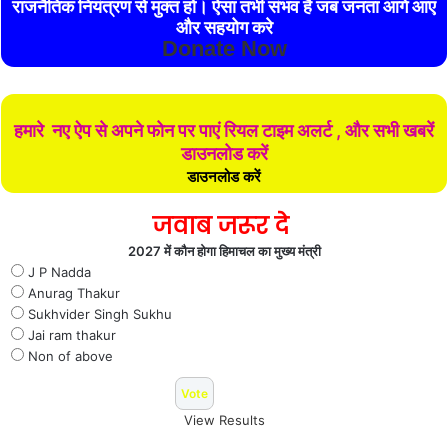
राजनैतिक नियंत्रण से मुक्त हो। ऐसा तभी संभव है जब जनता आगे आए
और सहयोग करे
Donate Now
हमारे नए ऐप से अपने फोन पर पाएं रियल टाइम अलर्ट , और सभी खबरें
डाउनलोड करें
डाउनलोड करें
जवाब जरूर दे
2027 में कौन होगा हिमाचल का मुख्य मंत्री
J P Nadda
Anurag Thakur
Sukhvider Singh Sukhu
Jai ram thakur
Non of above
View Results