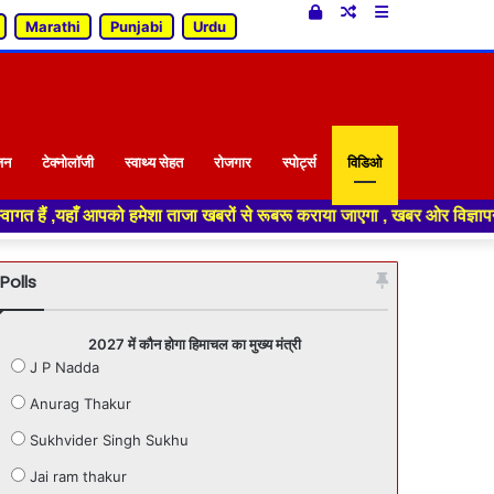
Log
Random
Sidebar
Marathi
Punjabi
Urdu
In
Article
जन
टेक्नोलॉजी
स्वाथ्य सेहत
रोजगार
स्पोर्ट्स
विडिओ
ेशा ताजा खबरों से रूबरू कराया जाएगा , खबर ओर विज्ञापन के लिए संपर्क करे +91
Polls
2027 में कौन होगा हिमाचल का मुख्य मंत्री
J P Nadda
Anurag Thakur
Sukhvider Singh Sukhu
Jai ram thakur