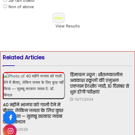
Jai ram thakur
Non of above
View Results
Related Articles
हिमाचल न्यूज : शीतलकालीन
अवकाश स्कूलों की एनुअल
एक्जाम डेटशीट जारी, 10 दिसंबर से
शुरू होंगी परीक्षाएं
16/11/2024
40 महीने भाजपा को गाली देने में
बीताए, लेकिन जनता के लिए कुछ
नहीं किया — सुक्खू सरकार जवाब
दे: डॉ. बिन्दल
07/03/2026