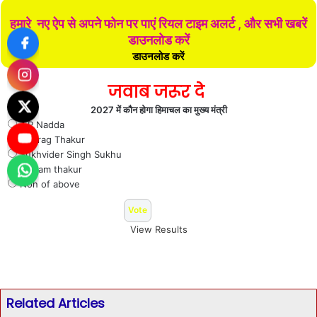
हमारे नए ऐप से अपने फोन पर पाएं रियल टाइम अलर्ट , और सभी खबरें
डाउनलोड करें
डाउनलोड करें
जवाब जरूर दे
2027 में कौन होगा हिमाचल का मुख्य मंत्री
J P Nadda
Anurag Thakur
Sukhvider Singh Sukhu
Jai ram thakur
Non of above
View Results
Related Articles