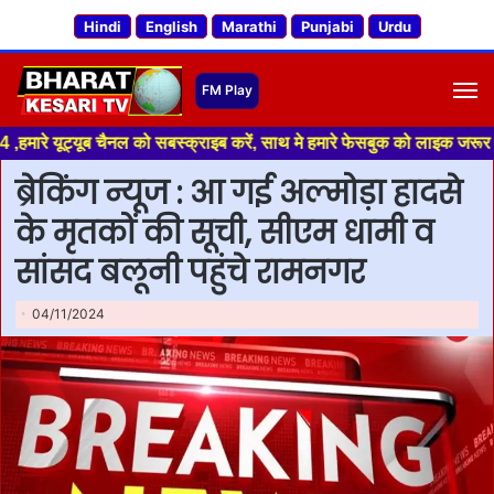
Hindi
English
Marathi
Punjabi
Urdu
M
 चैनल को सबस्क्राइब करें, साथ मे हमारे फेसबुक को लाइक जरूर करें ,
ब्रेकिंग न्यूज : आ गई अल्मोड़ा हादसे
के मृतकों की सूची, सीएम धामी व
सांसद बलूनी पहुंचे रामनगर
04/11/2024